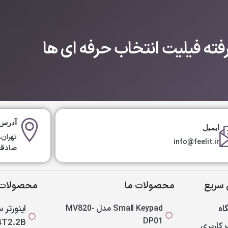
ته فیلیت انتخاب حرفه ای ها
آدرس 
ایمیل
تهران،
info@feelit.ir
صادقیه، ک
سریع
محصولات ما
محصولات 
اه
Small Keypad مدل MV820-
DP01
4T2.2B
کاربری