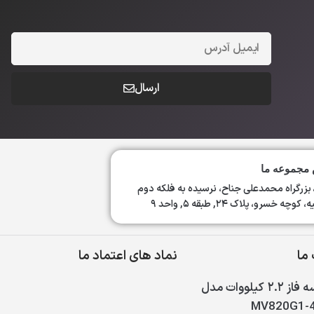
ارسال
مجموعه ما
 بزرگراه محمدعلی جناح، نرسیده به فلکه دوم
وچه خسرو، پلاک ۲۴, طبقه ۵, واحد ۹
ما
نماد های اعتماد ما
اینورتر سه فاز ۲.۲ کیلووات مدل
MV820G1-