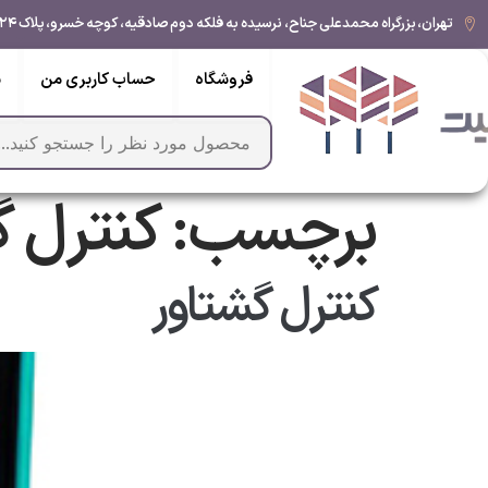
تهران، بزرگراه محمدعلی جناح، نرسیده به فلکه دوم صادقیه، کوچه خسرو، پلاک ۲۴, طبقه ۵, واحد ۹
فروشگاه
حساب کاربری من
س
برچسب:
کنترل گ
کنترل گشتاور