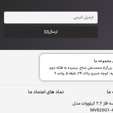
ارسال
مجموعه ما
 بزرگراه محمدعلی جناح، نرسیده به فلکه دوم
وچه خسرو، پلاک ۲۴, طبقه ۵, واحد ۹
ما
نماد های اعتماد ما
اینورتر سه فاز ۲.۲ کیلووات مدل
MV820G1-