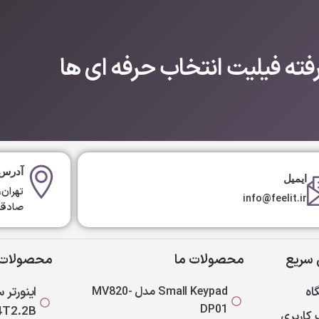
ته فیلیت انتخاب حرفه ای ها
آدرس 
ایمیل
تهران،
info@feelit.ir
صادقیه، ک
سریع
محصولات ما
محصولات 
اه
Small Keypad مدل MV820-
DP01
4T2.2B
کاربری